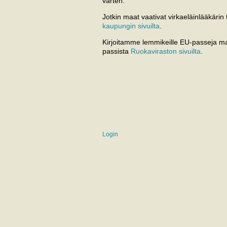
varten.
Jotkin maat vaativat virkaeläinlääkärin
kaupungin sivuilta
.
Kirjoitamme lemmikeille EU-passeja ma
passista
Ruokaviraston sivuilta
.
Login