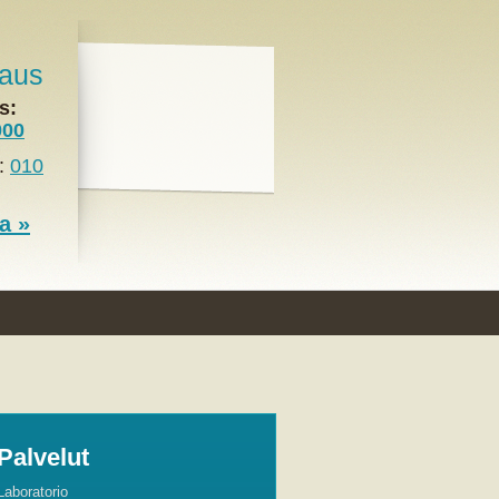
raus
s:
000
t:
010
a »
Palvelut
Laboratorio