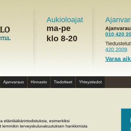
Aukioloajat
Ajanva
ma-pe
Ajanvarau
010 420 2
klo 8-20
Tiedustelu
420 2009
Varaa aik
Ajanvaraus
Hinnasto
Tiedotteet
Yhteystiedot
ia eläinlääkärintodistuksia, esimerkiksi
set lemmikin terveyskuluvakuutuksen hankkimista