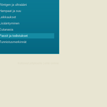
Röntgen ja ultraääni
Hampaat ja suu
Leikkaukset
Lisääntyminen
Eutanasia
Passit ja todistukset
Tunnistusmerkinnät
Kotisivut yritykselle | elite online